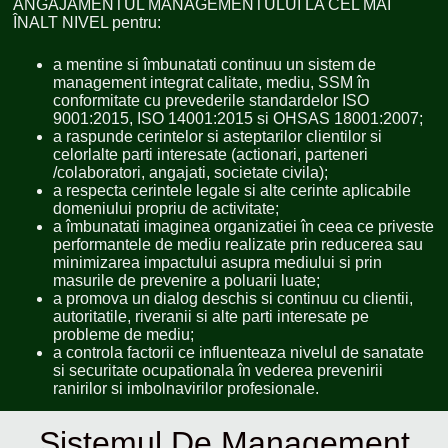
ANGAJAMENTUL MANAGEMENTULUI LA CEL MAI
ÎNALT NIVEL pentru:
a mentine si îmbunatati continuu un sistem de
management integrat calitate, mediu, SSM în
conformitate cu prevederile standardelor ISO
9001:2015, ISO 14001:2015 si OHSAS 18001:2007;
a raspunde cerintelor si asteptarilor clientilor si
celorlalte parti interesate (actionari, parteneri
/colaboratori, angajati, societate civila);
a respecta cerintele legale si alte cerinte aplicabile
domeniului propriu de activitate;
a îmbunatati imaginea organizatiei în ceea ce priveste
performantele de mediu realizate prin reducerea sau
minimizarea impactului asupra mediului si prin
masurile de prevenire a poluarii luate;
a promova un dialog deschis si continuu cu clientii,
autoritatile, riveranii si alte parti interesate pe
probleme de mediu;
a controla factorii ce influenteaza nivelul de sanatate
si securitate ocupationala în vederea prevenirii
ranirilor si imbolnavirilor profesionale.
Sistemul De Management