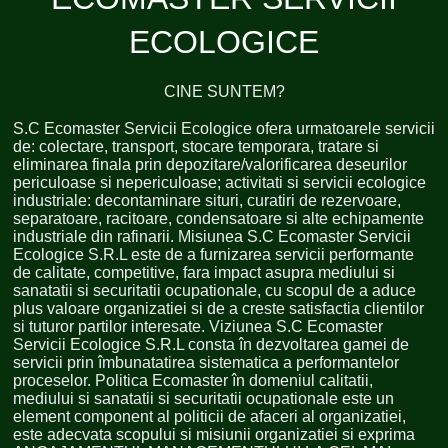
ECOLOGICE
CINE SUNTEM?
S.C Ecomaster Servicii Ecologice ofera urmatoarele servicii
de: colectare, transport, stocare temporara, tratare si
eliminarea finala prin depozitare/valorificarea deseurilor
periculoase si nepericuloase; activitati si servicii ecologice
industriale: decontaminare situri, curatiri de rezervoare,
separatoare, racitoare, condensatoare si alte echipamente
industriale din rafinarii. Misiunea S.C Ecomaster Servicii
Ecologice S.R.L este de a furnizarea servicii performante
de calitate, competitive, fara impact asupra mediului si
sanatatii si securitatii ocupationale, cu scopul de a aduce
plus valoare organizatiei si de a creste satisfactia clientilor
si tuturor partilor interesate. Viziunea S.C Ecomaster
Servicii Ecologice S.R.L consta în dezvoltarea gamei de
servicii prin îmbunatatirea sistematica a performantelor
proceselor. Politica Ecomaster în domeniul calitatii,
mediului si sanatatii si securitatii ocupationale este un
element component al politicii de afaceri al organizatiei,
este adecvata scopului si misiunii organizatiei si exprima